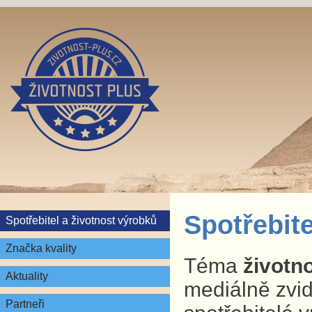
Spotřebite
Spotřebitel a životnost výrobků
Značka kvality
Téma
životn
Aktuality
mediálně zvid
Partneři