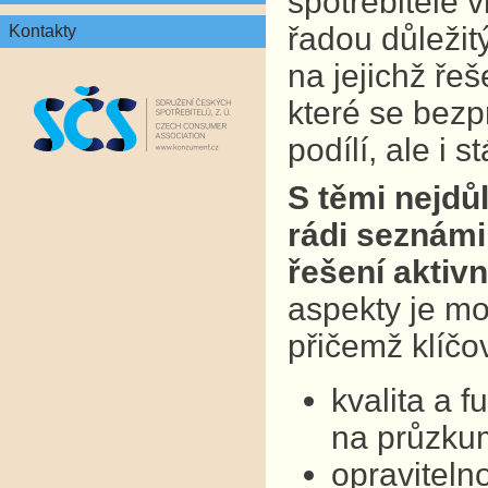
spotřebitelé v
řadou důležit
Kontakty
na jejichž ře
které se bezp
podílí, ale i 
S těmi nejdů
rádi seznámil
řešení aktivn
aspekty je mo
přičemž klíčo
kvalita a 
na průzkum
opraviteln