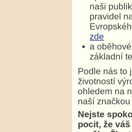
naši publi
pravidel n
Evropskéh
zde
a oběhové 
základní t
Podle nás to 
životností vý
ohledem na na
naší značkou k
Nejste spoko
pocit, že váš