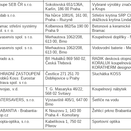
oupe SEB ČR s.r.o.
Sokolovská 651/136A,
Vybrané výrobky znače
Karlín, 186 00 Praha
a Krups
dab s.r.o.
Na hůrce 1081/6, 161 00,
Střešní krytina SRP Cl
Praha – Ruzyně
drážková krytina Lind
amac střešní systémy
Kolbenova 882/5a 190 00
Betonové a keramické 
l. s r. o.
Praha 9
Bramac
aservis spol. s r.o.
Merhautova 1062/208,
Koupelnové doplňky - 
613 00, Brno
aservis spol. s r.o.
Merhautova 1062/208,
Vodovodní baterie - Me
613 00, Brno
rado a.s.
Bří Hubálků 869 560 02,
RADIK desková otopná
Česká Třebová
KORALUX koupelnová o
KORATHERM designová
HRADNÍ ZASTOUPENÍ
Čestlice 271 251 70
Sluchátka KOSS
robků Koss: Eurostar
Dobřejovice u Prahy
rava spol. s r.o.
evojas, v.d.
T. G. Masaryka 46/22,
Koupelnový nábytek
568 02 Svitavy
TERSAVERS, s.r.o.
Výstaviště 405/1, 647 00
Šetřiče na vodu
Brno
ABANTIA - Brabantia-
K Nouzovu 1, 143 00
Žehlicí prkno Brabanti
op.cz
Praha 4 - Komořany
pta-optika, s.r.o.
Kabelíkova 1, 750 02
Sportovní optika
Přerov