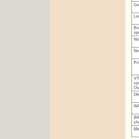
Gr
Lin
Br
spo
Nov
Nov
Ko
VÝ
vý
Ost
Dř
WA
BR
sh
Meo