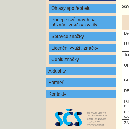
Se
Ohlasy spotřebitelů
Podejte svůj návrh na
přiznání značky kvality
De
Správce značky
LU
Licenční využití značky
To
Ceník značky
OP
Aktuality
GM
Partneři
DE
Kontakty
IK
o.
FI
o.
ZA