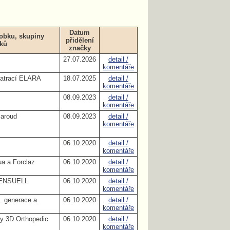
Datum
obku, skupiny
přidělení
ků
značky
27.07.2026
detail /
komentáře
matrací ELARA
18.07.2025
detail /
komentáře
08.09.2023
detail /
komentáře
Baroud
08.09.2023
detail /
komentáře
06.10.2020
detail /
komentáře
a a Forclaz
06.10.2020
detail /
komentáře
 SENSUELL
06.10.2020
detail /
komentáře
. generace a
06.10.2020
detail /
komentáře
y 3D Orthopedic
06.10.2020
detail /
komentáře