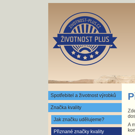
P
Spotřebitel a životnost výrobků
Značka kvality
Zde
dos
Jak značku udělujeme?
A m
kom
Přiznané značky kvality