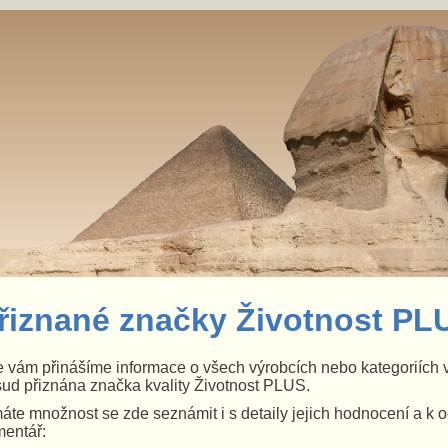
řiznané značky Životnost PL
 vám přinášíme informace o všech výrobcích nebo kategoriích v
ud přiznána značka kvality Životnost PLUS.
áte množnost se zde seznámit i s detaily jejich hodnocení a k 
entář: