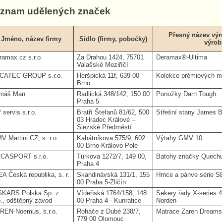
znam udělených značek
Přesný název výr
Jméno, název firmy
Sídlo (firmy, pobočky)
výrob
ramax.cz s.r.o.
Za Drahou 1424, 75701
Deramax®-Ultima
Valašské Meziříčí
CATEC GROUP s.r.o.
Heršpická 11f, 639 00
Kolekce prémiových 
Brno
máš Man
Radlická 348/142, 150 00
Ponožky Darn Tough
Praha 5
 servis s.r.o.
Bratří Štefanů 81/62, 500
Střešní stany James 
03 Hradec Králové –
Slezské Předměstí
V Martini CZ, s. r.o.
Kabátníkova 575/9, 602
Výtahy GMV 10
00 Brno-Královo Pole
CASPORT s.r.o.
Türkova 1272/7, 149 00,
Batohy značky Quechu
Praha 4
EA Česká republika, s. r.
Skandinávská 131/1, 155
Hrnce a pánve série
00 Praha 5-Zličín
SKARS Polska Sp. z
Vídeňská 1764/158, 148
Sekery řady X-series 4
o., odštěpný závod
00 Praha 4 - Kunratice
Norden
REN-Noemus, s.r.o.
Roháče z Dubé 238/7,
Matrace Zaren Dreams
779 00 Olomouc