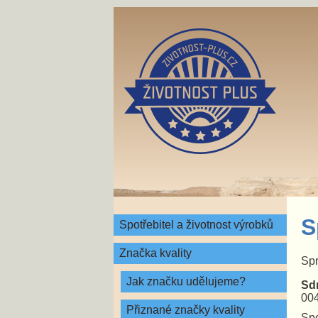
S
Spotřebitel a životnost výrobků
Značka kvality
Spr
Jak značku udělujeme?
Sdr
00
Přiznané značky kvality
Spo