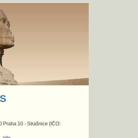
US
 Praha 10 - Strašnice (IČO:
 -
zde