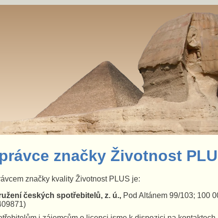
právce značky Životnost PL
ávcem značky kvality Životnost PLUS je:
užení českých spotřebitelů, z. ú.,
Pod Altánem 99/103; 100 00
409871)
třebitelům i zájemcům o licenci jsme k dispozici na kontaktech