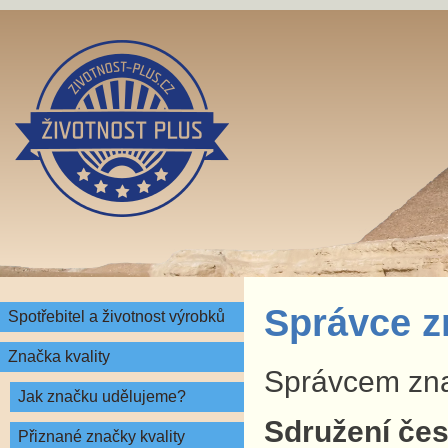
Správce z
Spotřebitel a životnost výrobků
Značka kvality
Správcem znač
Jak značku udělujeme?
Sdružení česk
Přiznané značky kvality