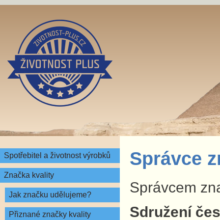
Správce z
Spotřebitel a životnost výrobků
Značka kvality
Správcem znač
Jak značku udělujeme?
Sdružení česk
Přiznané značky kvality