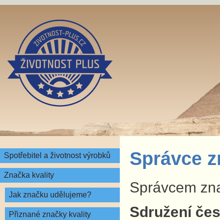
Správce z
Spotřebitel a životnost výrobků
Značka kvality
Správcem znač
Jak značku udělujeme?
Sdružení česk
Přiznané značky kvality