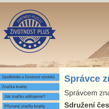
Správce z
Spotřebitel a životnost výrobků
Značka kvality
Správcem znač
Jak značku udělujeme?
Sdružení česk
Přiznané značky kvality