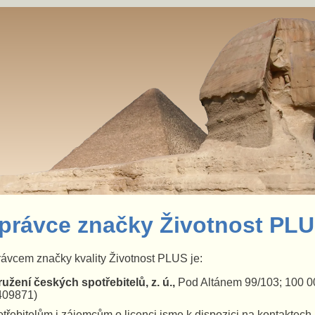
právce značky Životnost PL
ávcem značky kvality Životnost PLUS je:
užení českých spotřebitelů, z. ú.,
Pod Altánem 99/103; 100 00
409871)
třebitelům i zájemcům o licenci jsme k dispozici na kontaktech