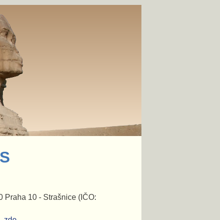
US
 Praha 10 - Strašnice (IČO:
 -
zde