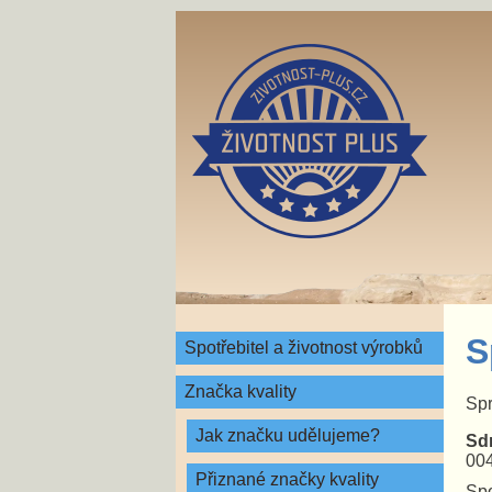
S
Spotřebitel a životnost výrobků
Značka kvality
Spr
Jak značku udělujeme?
Sdr
00
Přiznané značky kvality
Spo