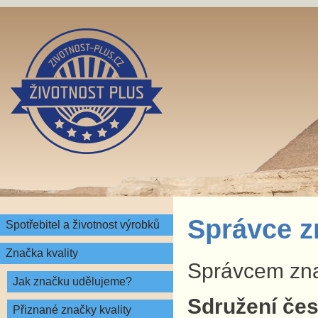
Správce z
Spotřebitel a životnost výrobků
Značka kvality
Správcem znač
Jak značku udělujeme?
Sdružení česk
Přiznané značky kvality