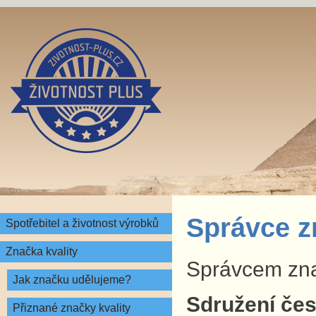
Správce z
Spotřebitel a životnost výrobků
Značka kvality
Správcem znač
Jak značku udělujeme?
Sdružení česk
Přiznané značky kvality