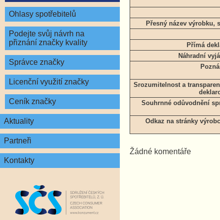
Ohlasy spotřebitelů
Přesný název výrobku, 
Podejte svůj návrh na
přiznání značky kvality
Přímá dekl
Náhradní vyjá
Správce značky
Pozná
Licenční využití značky
Srozumitelnost a transpare
deklar
Ceník značky
Souhrnné odůvodnění spr
Aktuality
Odkaz na stránky výrobc
Partneři
Žádné komentáře
Kontakty