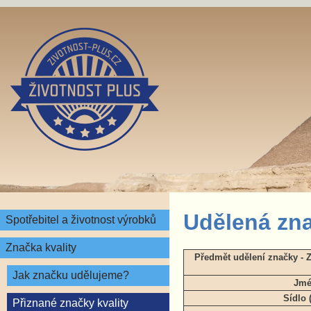
Udělená zna
Spotřebitel a životnost výrobků
Značka kvality
Předmět udělení značky - 
Jak značku udělujeme?
Jmé
Sídlo 
Přiznané značky kvality