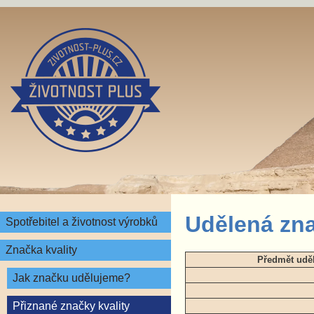
Udělená zna
Spotřebitel a životnost výrobků
Značka kvality
Předmět uděl
Jak značku udělujeme?
Přiznané značky kvality