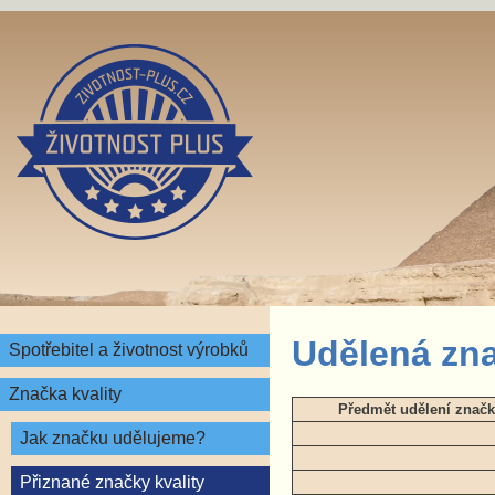
Udělená zna
Spotřebitel a životnost výrobků
Značka kvality
Předmět udělení značk
Jak značku udělujeme?
Přiznané značky kvality