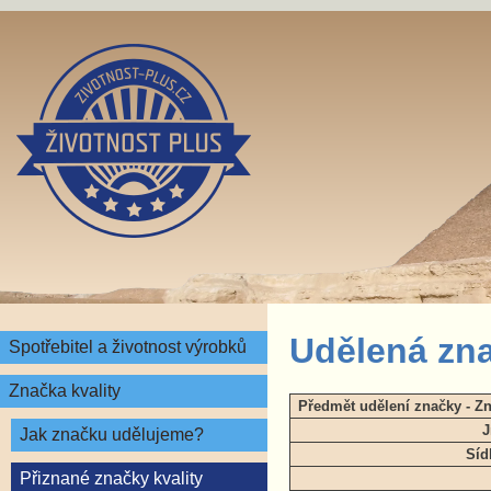
Udělená zna
Spotřebitel a životnost výrobků
Značka kvality
Předmět udělení značky - Z
J
Jak značku udělujeme?
Síd
Přiznané značky kvality