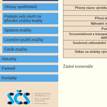
Ohlasy spotřebitelů
Přesný název výrobk
Podejte svůj návrh na
Přímá de
přiznání značky kvality
Náhradní v
Poz
Správce značky
Srozumitelnost a transp
dekl
Licenční využití značky
Souhrnné odůvodnění s
Ceník značky
Odkaz na stránky výr
Aktuality
Žádné komentáře
Partneři
Kontakty