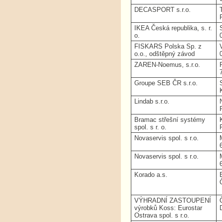
DECASPORT s.r.o.
IKEA Česká republika, s. r.
o.
FISKARS Polska Sp. z
o.o., odštěpný závod
ZAREN-Noemus, s.r.o.
Groupe SEB ČR s.r.o.
Lindab s.r.o.
Bramac střešní systémy
spol. s r. o.
Novaservis spol. s r.o.
Novaservis spol. s r.o.
Korado a.s.
VÝHRADNÍ ZASTOUPENÍ
výrobků Koss: Eurostar
Ostrava spol. s r.o.