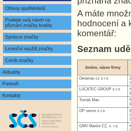
přiznána znač
Ohlasy spotřebitelů
A máte množno
Podejte svůj návrh na
hodnocení a 
přiznání značky kvality
komentář:
Správce značky
Seznam udě
Licenční využití značky
Ceník značky
Jméno, název firmy
Aktuality
Deramax.cz s.r.o.
Partneři
LUCATEC GROUP s.r.o.
Kontakty
Tomáš Man
OP servis s.r.o.
GMV Martini CZ, s. r.o.