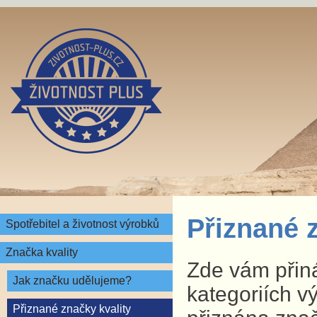
Přiznané 
Spotřebitel a životnost výrobků
Značka kvality
Zde vám přin
Jak značku udělujeme?
kategoriích v
Přiznané značky kvality