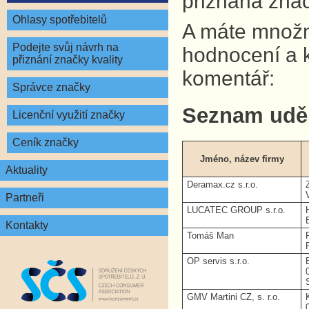
přiznána znač
Ohlasy spotřebitelů
A máte množno
Podejte svůj návrh na
hodnocení a 
přiznání značky kvality
komentář:
Správce značky
Seznam udě
Licenční využití značky
Ceník značky
Jméno, název firmy
Aktuality
Deramax.cz s.r.o.
Partneři
LUCATEC GROUP s.r.o.
Kontakty
Tomáš Man
OP servis s.r.o.
GMV Martini CZ, s. r.o.