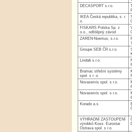
DECASPORT s.r.o.
IKEA Česká republika, s. r.
o.
FISKARS Polska Sp. z
o.o., odštěpný závod
ZAREN-Noemus, s.r.o.
Groupe SEB ČR s.r.o.
Lindab s.r.o.
Bramac střešní systémy
spol. s r. o.
Novaservis spol. s r.o.
Novaservis spol. s r.o.
Korado a.s.
VÝHRADNÍ ZASTOUPENÍ
výrobků Koss: Eurostar
Ostrava spol. s r.o.