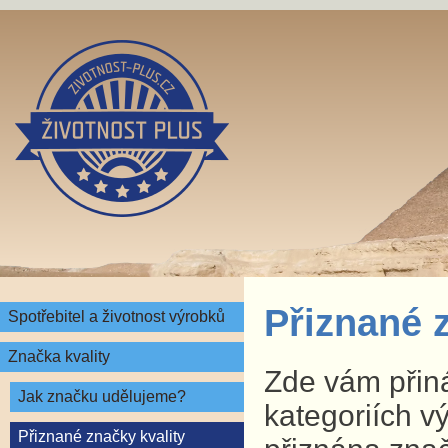
Přiznané 
Spotřebitel a životnost výrobků
Značka kvality
Zde vám přin
Jak značku udělujeme?
kategoriích v
Přiznané značky kvality