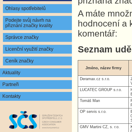
přiznána znač
Ohlasy spotřebitelů
A máte množno
Podejte svůj návrh na
hodnocení a 
přiznání značky kvality
komentář:
Správce značky
Seznam udě
Licenční využití značky
Ceník značky
Jméno, název firmy
Aktuality
Deramax.cz s.r.o.
Partneři
LUCATEC GROUP s.r.o.
Kontakty
Tomáš Man
OP servis s.r.o.
GMV Martini CZ, s. r.o.