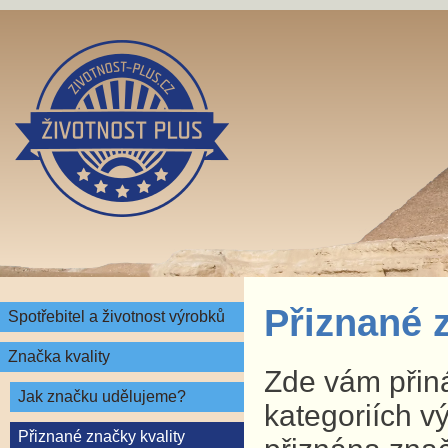
Přiznané 
Spotřebitel a životnost výrobků
Značka kvality
Zde vám přin
Jak značku udělujeme?
kategoriích v
Přiznané značky kvality