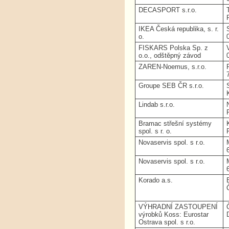
DECASPORT s.r.o.
IKEA Česká republika, s. r.
o.
FISKARS Polska Sp. z
o.o., odštěpný závod
ZAREN-Noemus, s.r.o.
Groupe SEB ČR s.r.o.
Lindab s.r.o.
Bramac střešní systémy
spol. s r. o.
Novaservis spol. s r.o.
Novaservis spol. s r.o.
Korado a.s.
VÝHRADNÍ ZASTOUPENÍ
výrobků Koss: Eurostar
Ostrava spol. s r.o.