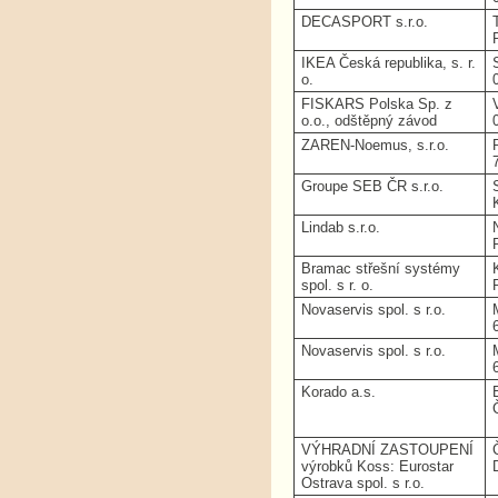
DECASPORT s.r.o.
IKEA Česká republika, s. r.
o.
FISKARS Polska Sp. z
o.o., odštěpný závod
ZAREN-Noemus, s.r.o.
Groupe SEB ČR s.r.o.
Lindab s.r.o.
Bramac střešní systémy
spol. s r. o.
Novaservis spol. s r.o.
Novaservis spol. s r.o.
Korado a.s.
VÝHRADNÍ ZASTOUPENÍ
výrobků Koss: Eurostar
Ostrava spol. s r.o.