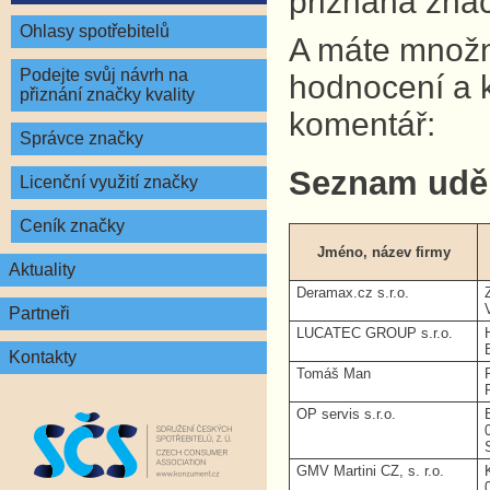
přiznána znač
Ohlasy spotřebitelů
A máte množno
Podejte svůj návrh na
hodnocení a 
přiznání značky kvality
komentář:
Správce značky
Seznam udě
Licenční využití značky
Ceník značky
Jméno, název firmy
Aktuality
Deramax.cz s.r.o.
Partneři
LUCATEC GROUP s.r.o.
Kontakty
Tomáš Man
OP servis s.r.o.
GMV Martini CZ, s. r.o.