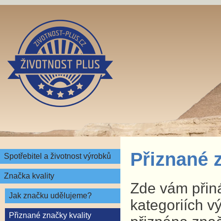
Přiznané 
Spotřebitel a životnost výrobků
Značka kvality
Zde vám přin
Jak značku udělujeme?
kategoriích v
Přiznané značky kvality