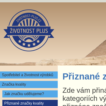
Přiznané 
Spotřebitel a životnost výrobků
Značka kvality
Zde vám přin
Jak značku udělujeme?
kategoriích v
Přiznané značky kvality