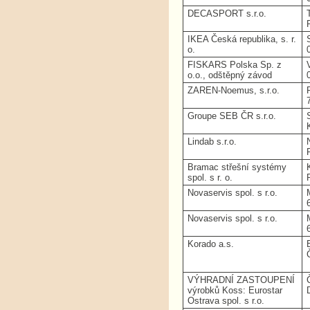
DECASPORT s.r.o.
IKEA Česká republika, s. r.
o.
FISKARS Polska Sp. z
o.o., odštěpný závod
ZAREN-Noemus, s.r.o.
Groupe SEB ČR s.r.o.
Lindab s.r.o.
Bramac střešní systémy
spol. s r. o.
Novaservis spol. s r.o.
Novaservis spol. s r.o.
Korado a.s.
VÝHRADNÍ ZASTOUPENÍ
výrobků Koss: Eurostar
Ostrava spol. s r.o.