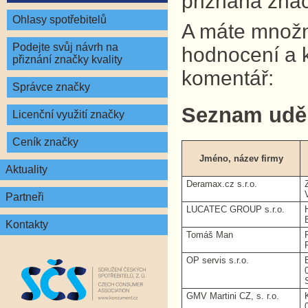
přiznána znač
Ohlasy spotřebitelů
A máte množno
Podejte svůj návrh na
hodnocení a 
přiznání značky kvality
komentář:
Správce značky
Seznam udě
Licenční využití značky
Ceník značky
Jméno, název firmy
Aktuality
Deramax.cz s.r.o.
Partneři
LUCATEC GROUP s.r.o.
Kontakty
Tomáš Man
OP servis s.r.o.
GMV Martini CZ, s. r.o.