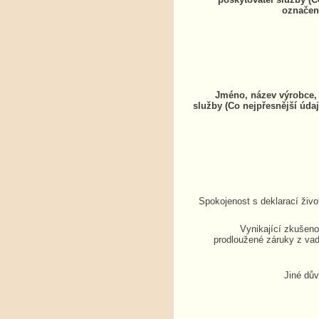
označen
Jméno, název výrobce, 
služby (Co nejpřesnější údaj
Spokojenost s deklarací živo
Vynikající zkušenos
prodloužené záruky z vad
Jiné dů