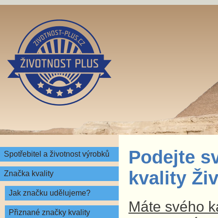
Podejte s
Spotřebitel a životnost výrobků
kvality Ž
Značka kvality
Jak značku udělujeme?
Máte svého ka
Přiznané značky kvality