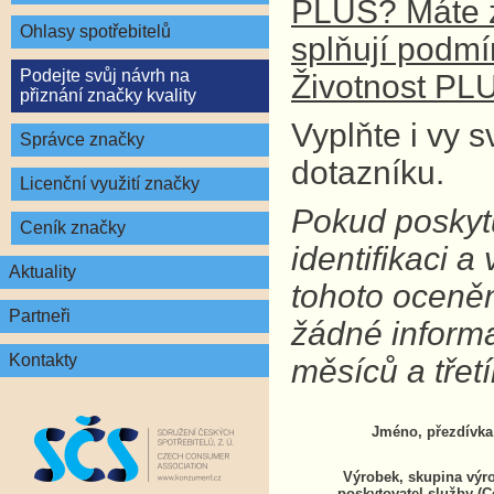
PLUS? Máte z
Ohlasy spotřebitelů
splňují podm
Podejte svůj návrh na
Životnost PL
přiznání značky kvality
Vyplňte i vy 
Správce značky
dotazníku.
Licenční využití značky
Pokud poskytu
Ceník značky
identifikaci 
Aktuality
tohoto oceně
Partneři
žádné inform
Kontakty
měsíců a tře
Jméno, přezdívka
Výrobek, skupina výr
poskytovatel služby (C