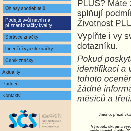
PLUS? Máte z
Ohlasy spotřebitelů
splňují podm
Podejte svůj návrh na
Životnost PL
přiznání značky kvality
Vyplňte i vy 
Správce značky
dotazníku.
Licenční využití značky
Pokud poskytu
Ceník značky
identifikaci 
Aktuality
tohoto oceně
Partneři
žádné inform
Kontakty
měsíců a tře
Jméno, přezdívka
Výrobek, skupina výr
poskytovatel služby (C