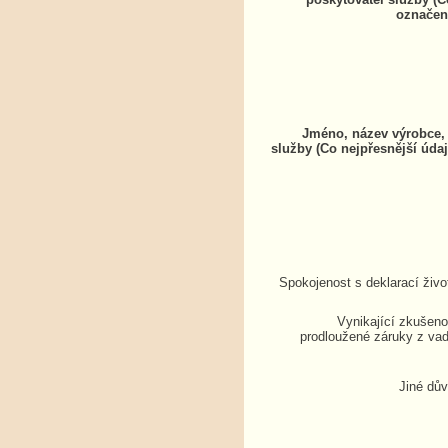
označen
Jméno, název výrobce, 
služby (Co nejpřesnější údaj
Spokojenost s deklarací živo
Vynikající zkušenos
prodloužené záruky z vad
Jiné dů