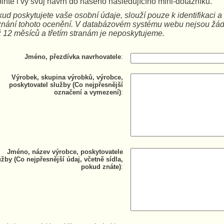
lňte i vy svůj návrh do našeho následujícího mini-dotazníku.
ud poskytujete vaše osobní údaje, slouží pouze k identifikaci 
znání tohoto ocenění. V databázovém systému webu nejsou žá
 12 měsíců a třetím stranám je neposkytujeme.
Jméno, přezdívka navrhovatele
:
Výrobek, skupina výrobků, výrobce,
poskytovatel služby (Co nejpřesnější
označení a vymezení)
:
Jméno, název výrobce, poskytovatele
užby (Co nejpřesnější údaj, včetně sídla,
pokud znáte)
: