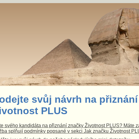
odejte svůj návrh na přiznání
ivotnost PLUS
e svého kandidáta na přiznání značky Životnost PLUS? Máte za
žba splňují podmínky popsané v sekci Jak značku Životnost P