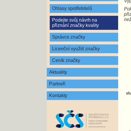
Vyp
Ohlasy spotřebitelů
Pok
při
než
Podejte svůj návrh na
přiznání značky kvality
Správce značky
Licenční využití značky
Ceník značky
Aktuality
Partneři
sl
Kontakty