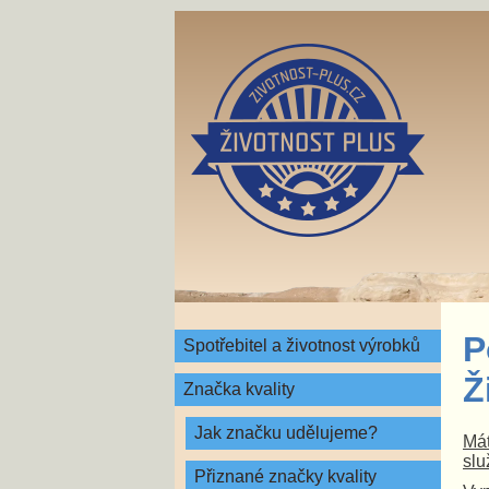
P
Spotřebitel a životnost výrobků
Ž
Značka kvality
Jak značku udělujeme?
Mát
slu
Přiznané značky kvality