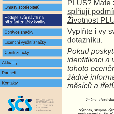
PLUS? Máte z
Ohlasy spotřebitelů
splňují podm
Podejte svůj návrh na
Životnost PL
přiznání značky kvality
Vyplňte i vy 
Správce značky
dotazníku.
Licenční využití značky
Pokud poskytu
Ceník značky
identifikaci 
Aktuality
tohoto oceně
Partneři
žádné inform
Kontakty
měsíců a tře
Jméno, přezdívka
Výrobek, skupina výr
poskytovatel služby (C