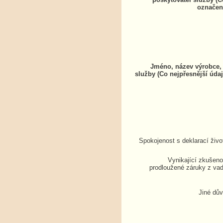
označen
Jméno, název výrobce, 
služby (Co nejpřesnější údaj
Spokojenost s deklarací živo
Vynikající zkušenos
prodloužené záruky z vad
Jiné dů