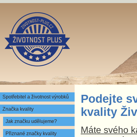
Podejte s
Spotřebitel a životnost výrobků
kvality Ž
Značka kvality
Jak značku udělujeme?
Máte svého ka
Přiznané značky kvality