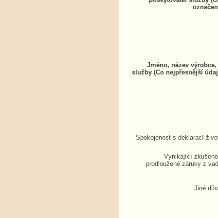
označen
Jméno, název výrobce, 
služby (Co nejpřesnější údaj
Spokojenost s deklarací živo
Vynikající zkušenos
prodloužené záruky z vad
Jiné dů