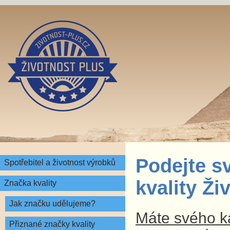
Podejte s
Spotřebitel a životnost výrobků
kvality Ž
Značka kvality
Jak značku udělujeme?
Máte svého ka
Přiznané značky kvality