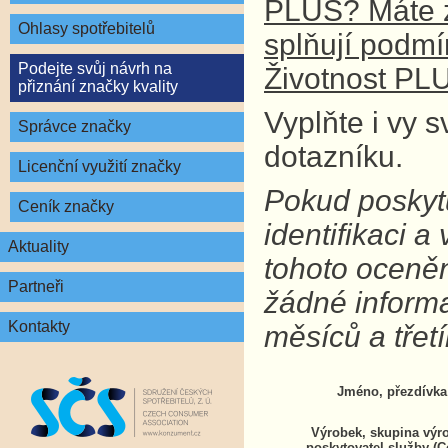
PLUS? Máte z
Ohlasy spotřebitelů
splňují podm
Podejte svůj návrh na
Životnost PL
přiznání značky kvality
Vyplňte i vy 
Správce značky
dotazníku.
Licenční využití značky
Pokud poskytu
Ceník značky
identifikaci 
Aktuality
tohoto oceně
Partneři
žádné inform
Kontakty
měsíců a tře
Jméno, přezdívka
Výrobek, skupina výr
poskytovatel služby (C