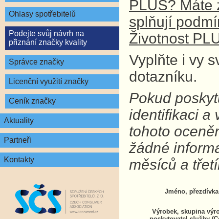
PLUS? Máte z
Ohlasy spotřebitelů
splňují podm
Podejte svůj návrh na
Životnost PL
přiznání značky kvality
Vyplňte i vy 
Správce značky
dotazníku.
Licenční využití značky
Pokud poskytu
Ceník značky
identifikaci 
Aktuality
tohoto oceně
Partneři
žádné inform
Kontakty
měsíců a tře
Jméno, přezdívka
Výrobek, skupina výr
poskytovatel služby (C