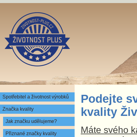
Podejte s
Spotřebitel a životnost výrobků
kvality Ž
Značka kvality
Jak značku udělujeme?
Máte svého ka
Přiznané značky kvality