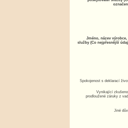
označen
Jméno, název výrobce, 
služby (Co nejpřesnější údaj
Spokojenost s deklarací živo
Vynikající zkušenos
prodloužené záruky z vad
Jiné dů