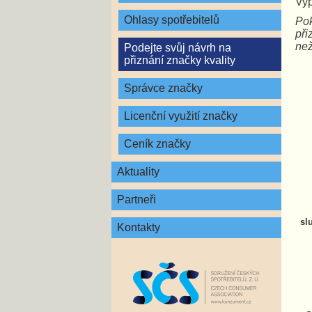
Vyp
Ohlasy spotřebitelů
Pok
při
než
Podejte svůj návrh na
přiznání značky kvality
Správce značky
Licenční využití značky
Ceník značky
Aktuality
Partneři
sl
Kontakty