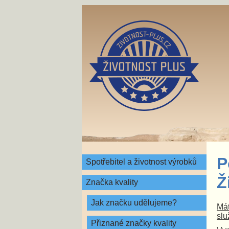
P
Spotřebitel a životnost výrobků
Ž
Značka kvality
Jak značku udělujeme?
Mát
slu
Přiznané značky kvality