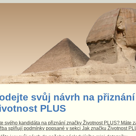
odejte svůj návrh na přiznání
ivotnost PLUS
e svého kandidáta na přiznání značky Životnost PLUS? Máte za
žba splňují podmínky popsané v sekci Jak značku Životnost P