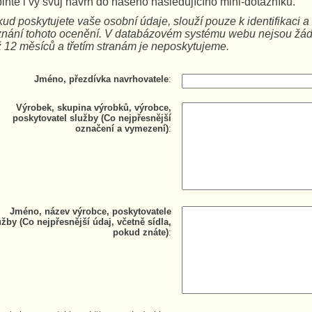
lňte i vy svůj návrh do našeho následujícího mini-dotazníku.
ud poskytujete vaše osobní údaje, slouží pouze k identifikaci 
znání tohoto ocenění. V databázovém systému webu nejsou žá
 12 měsíců a třetím stranám je neposkytujeme.
Jméno, přezdívka navrhovatele
:
Výrobek, skupina výrobků, výrobce,
poskytovatel služby (Co nejpřesnější
označení a vymezení)
:
Jméno, název výrobce, poskytovatele
užby (Co nejpřesnější údaj, včetně sídla,
pokud znáte)
: