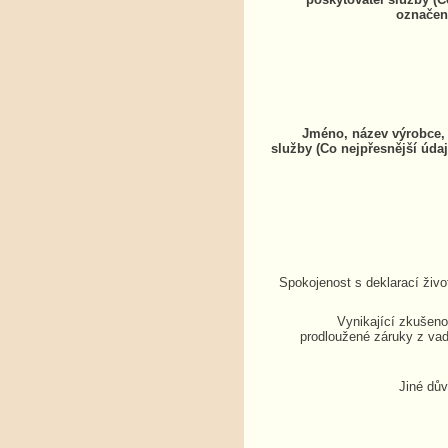
označen
Jméno, název výrobce, 
služby (Co nejpřesnější údaj
Spokojenost s deklarací živo
Vynikající zkušenos
prodloužené záruky z vad
Jiné dů