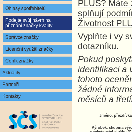
PLUS? Máte z
Ohlasy spotřebitelů
splňují podm
Podejte svůj návrh na
Životnost PL
přiznání značky kvality
Vyplňte i vy 
Správce značky
dotazníku.
Licenční využití značky
Pokud poskytu
Ceník značky
identifikaci 
Aktuality
tohoto oceně
Partneři
žádné inform
Kontakty
měsíců a tře
Jméno, přezdívka
Výrobek, skupina výr
poskytovatel služby (C