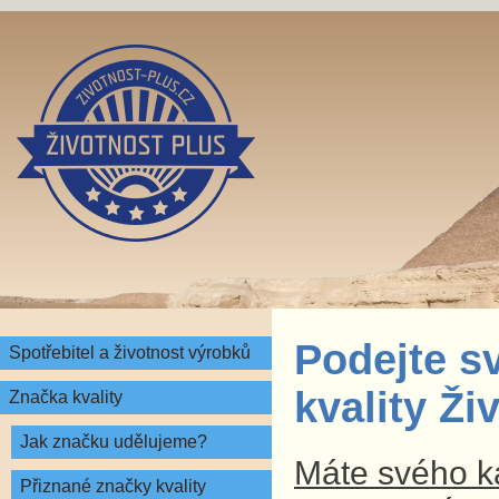
Podejte s
Spotřebitel a životnost výrobků
kvality Ž
Značka kvality
Jak značku udělujeme?
Máte svého ka
Přiznané značky kvality