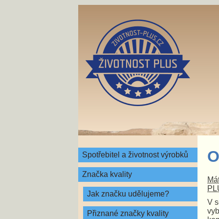
O
Spotřebitel a životnost výrobků
Značka kvality
Mát
PLU
Jak značku udělujeme?
V s
vyb
Přiznané značky kvality