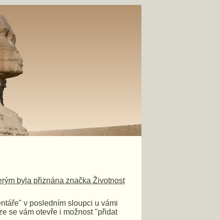
terým byla přiznána značka Životnost
ntáře" v posledním sloupci u vámi
e se vám otevře i možnost "přidat