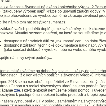
entář".
e zkušenost s životností nějakého konkrétního výrobku? Porou
lí zakoupený výrobek např, krátce po uplynutí záruční doby? "Vid
o jste přesvědčeni, že výrobce záměrně zkracuje životnost pr
ište nám o tom na: scs@konzument.cz
základě vašich podnětů doplňujeme své záměry, které chceme v
sazovat. Aktuální seznam opatření, na která se soustředíme je z
dostupnost náhradních dílů za „rozumnou“ cenu po dobu život
dostupnost základní technické dokumentace (jako např. výkresů
(jako součást dokladů k výrobku nebo na webu daného výrob
spějte nám i vy svými podněty...
tomto místě uvádíme po dohodě s pisateli i ukázky dopisů nebo j
šenostech již o konkrétních potížích s životností výrobků inform
rpnu 2018 se na nás obrátil spotřebitel ze Slovenska, který nás
kárnou Canon a s reakcí slovenských úřadů na jeho podnět. Do
ikládáme
zde
. I když tentokrát nemůžeme přímo pomoci, i uvede
ochybně k postupnému zlepšení tržního prostředí a k lepší oprav
o našem vystoupení v ČT v pořadu zaměřeném na životnost výr
svými zkušenostmi a podněty obrátila celá řada diváků. Z dotaz