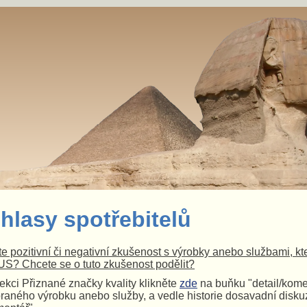
hlasy spotřebitelů
e pozitivní či negativní zkušenost s výrobky anebo službami, k
S? Chcete se o tuto zkušenost podělit?
ekci Přiznané značky kvality klikněte
zde
na buňku "detail/kome
raného výrobku anebo služby, a vedle historie dosavadní diskuz