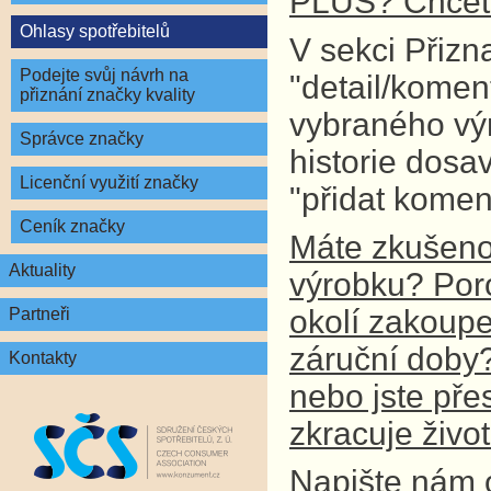
PLUS? Chcete
Ohlasy spotřebitelů
V sekci Přizn
Podejte svůj návrh na
"detail/komen
přiznání značky kvality
vybraného vý
Správce značky
historie dosa
Licenční využití značky
"přidat komen
Ceník značky
Máte zkušenos
Aktuality
výrobku? Por
okolí zakoupe
Partneři
záruční doby? 
Kontakty
nebo jste př
zkracuje živo
Napište nám 