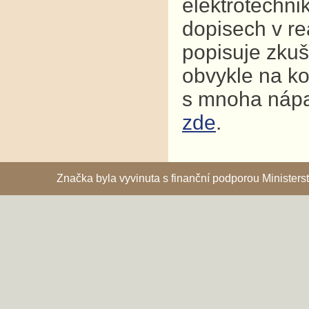
elektrotechni
dopisech v re
popisuje zkuš
obvykle na ko
s mnoha nápad
zde
.
Značka byla vyvinuta s finanční podporou Ministe