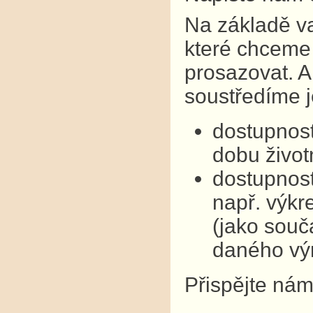
Na základě v
které chceme 
prosazovat. A
soustředíme j
dostupnost
dobu život
dostupnost
např. výkre
(jako souč
daného vý
Přispějte nám