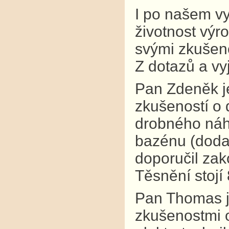
I po našem v
životnost výr
svými zkušeno
Z dotazů a vy
Pan Zdeněk je
zkušeností o 
drobného náhr
bazénu (dodav
doporučil zak
Těsnění stojí
Pan Thomas j
zkušenostmi o