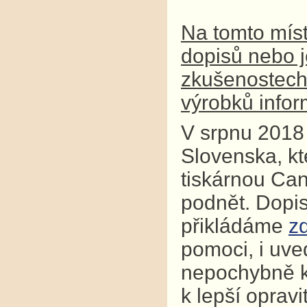
Na tomto míst
dopisů nebo j
zkušenostech j
výrobků infor
V srpnu 2018 
Slovenska, kt
tiskárnou Can
podnět. Dopi
přikládáme
z
pomoci, i uve
nepochybně k
k lepší opravi