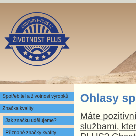
Ohlasy sp
Spotřebitel a životnost výrobků
Značka kvality
Máte pozitivn
Jak značku udělujeme?
službami, kte
Přiznané značky kvality