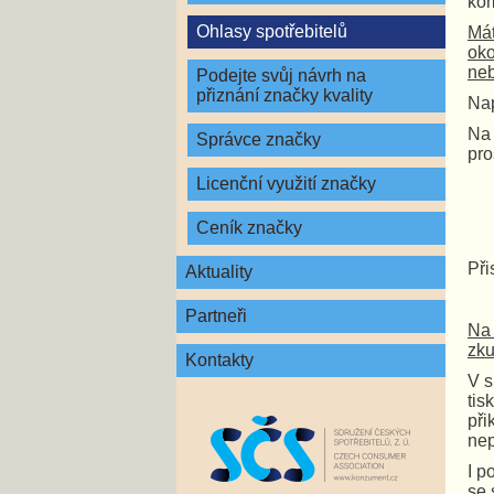
kom
Ohlasy spotřebitelů
Mát
oko
neb
Podejte svůj návrh na
přiznání značky kvality
Nap
Na 
Správce značky
pro
Licenční využití značky
Ceník značky
Při
Aktuality
Partneři
Na 
zku
Kontakty
V s
tis
př
nep
I p
se 