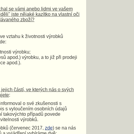
chal se vámi anebo lidmi ve vašem
ěli" jste nějaké kazítko na vlastní oči
odávaného zboží?
e vztahu k životnosti výrobků
de:
nosti výrobku;
 apod.) výrobku, a to již při prodeji
ce apod.).
ejich částí, ve kterých nás o svých
ujete
:
 informoval o své zkušenosti s
pis s vyloučením osobních údajů
ní takovýchto případů povede
itelnosti výrobků.
obků (červenec 2017,
zde
) se na nás
ů a vyjádření vybíráme dvě: