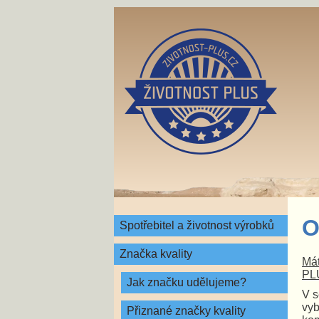
O
Spotřebitel a životnost výrobků
Značka kvality
Mát
PLU
Jak značku udělujeme?
V s
vyb
Přiznané značky kvality