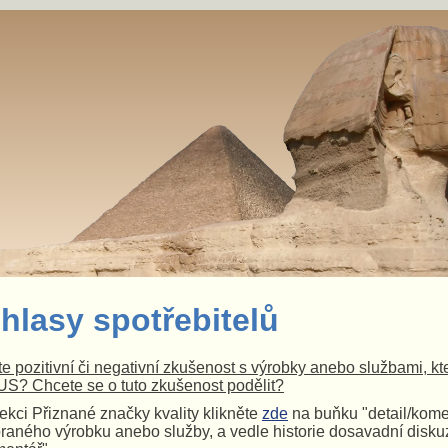
hlasy spotřebitelů
e pozitivní či negativní zkušenost s výrobky anebo službami, k
S? Chcete se o tuto zkušenost podělit?
ekci Přiznané značky kvality klikněte
zde
na buňku "detail/kome
raného výrobku anebo služby, a vedle historie dosavadní diskuz