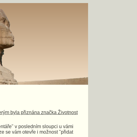
terým byla přiznána značka Životnost
ntáře" v posledním sloupci u vámi
e se vám otevře i možnost "přidat