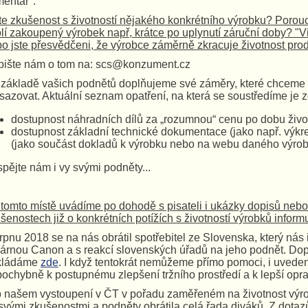
entář".
e zkušenost s životností nějakého konkrétního výrobku? Porou
lí zakoupený výrobek např, krátce po uplynutí záruční doby? "Vid
o jste přesvědčeni, že výrobce záměrně zkracuje životnost pr
ište nám o tom na: scs@konzument.cz
základě vašich podnětů doplňujeme své záměry, které chceme v
sazovat. Aktuální seznam opatření, na která se soustředíme je z
dostupnost náhradních dílů za „rozumnou“ cenu po dobu život
dostupnost základní technické dokumentace (jako např. výkresů
(jako součást dokladů k výrobku nebo na webu daného výrob
spějte nám i vy svými podněty...
tomto místě uvádíme po dohodě s pisateli i ukázky dopisů nebo j
šenostech již o konkrétních potížích s životností výrobků inform
rpnu 2018 se na nás obrátil spotřebitel ze Slovenska, který nás
kárnou Canon a s reakcí slovenských úřadů na jeho podnět. Do
ikládáme
zde
. I když tentokrát nemůžeme přímo pomoci, i uvede
ochybně k postupnému zlepšení tržního prostředí a k lepší oprav
o našem vystoupení v ČT v pořadu zaměřeném na životnost výr
svými zkušenostmi a podněty obrátila celá řada diváků. Z dotaz