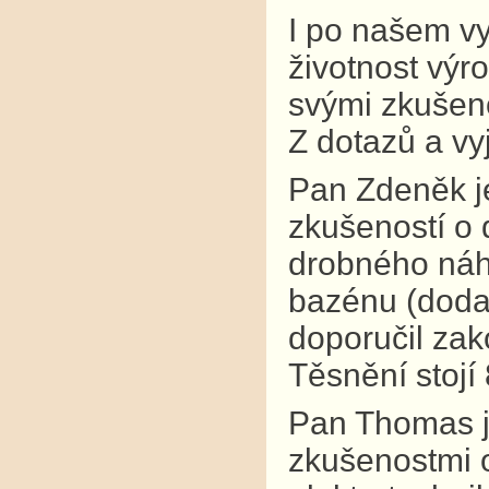
I po našem v
životnost výr
svými zkušeno
Z dotazů a vy
Pan Zdeněk je
zkušeností o 
drobného náhr
bazénu (dodav
doporučil zak
Těsnění stojí
Pan Thomas j
zkušenostmi o