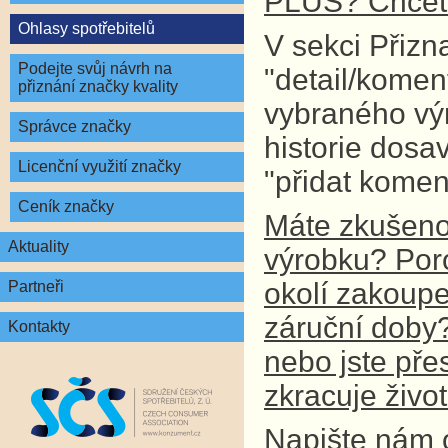
PLUS? Chcete
Ohlasy spotřebitelů
V sekci Přizn
Podejte svůj návrh na
"detail/komen
přiznání značky kvality
vybraného vý
Správce značky
historie dosa
Licenční využití značky
"přidat komen
Ceník značky
Máte zkušenos
Aktuality
výrobku? Por
okolí zakoupe
Partneři
záruční doby? 
Kontakty
nebo jste př
zkracuje živo
Napište nám 