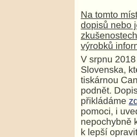
Na tomto míst
dopisů nebo j
zkušenostech j
výrobků infor
V srpnu 2018 
Slovenska, kt
tiskárnou Can
podnět. Dopi
přikládáme
z
pomoci, i uve
nepochybně k
k lepší opravi