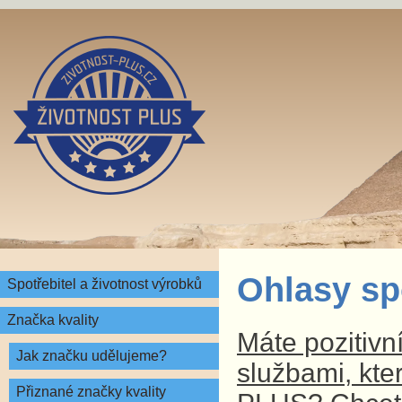
Ohlasy sp
Spotřebitel a životnost výrobků
Značka kvality
Máte pozitivn
Jak značku udělujeme?
službami, kte
Přiznané značky kvality