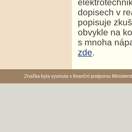
elektrotechni
dopisech v re
popisuje zkuš
obvykle na ko
s mnoha nápad
zde
.
Značka byla vyvinuta s finanční podporou Ministe