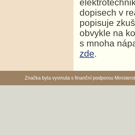
elektrotechni
dopisech v re
popisuje zkuš
obvykle na ko
s mnoha nápad
zde
.
Značka byla vyvinuta s finanční podporou Ministe