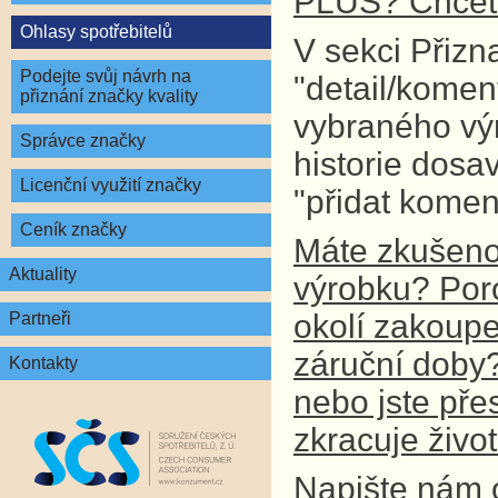
PLUS? Chcete
Ohlasy spotřebitelů
V sekci Přizn
Podejte svůj návrh na
"detail/komen
přiznání značky kvality
vybraného vý
Správce značky
historie dosa
Licenční využití značky
"přidat komen
Ceník značky
Máte zkušenos
Aktuality
výrobku? Por
okolí zakoupe
Partneři
záruční doby? 
Kontakty
nebo jste př
zkracuje živo
Napište nám 