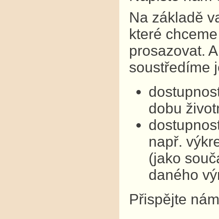
Na základě v
které chceme 
prosazovat. A
soustředíme j
dostupnost
dobu život
dostupnost
např. výkre
(jako souč
daného vý
Přispějte nám