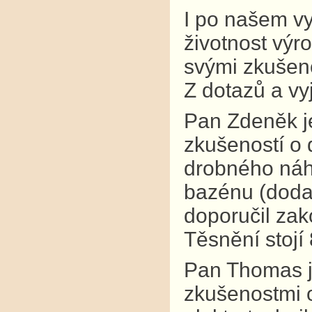
I po našem v
životnost výr
svými zkušeno
Z dotazů a vy
Pan Zdeněk je
zkušeností o 
drobného náhr
bazénu (dodav
doporučil zak
Těsnění stojí
Pan Thomas j
zkušenostmi o