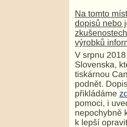
Na tomto míst
dopisů nebo j
zkušenostech j
výrobků infor
V srpnu 2018 
Slovenska, kt
tiskárnou Can
podnět. Dopi
přikládáme
z
pomoci, i uve
nepochybně k
k lepší opravi