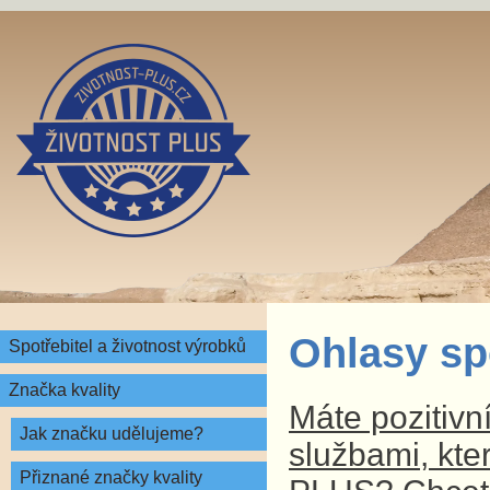
Ohlasy sp
Spotřebitel a životnost výrobků
Značka kvality
Máte pozitivn
Jak značku udělujeme?
službami, kte
Přiznané značky kvality