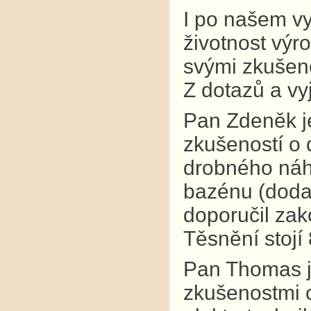
I po našem v
životnost výr
svými zkušeno
Z dotazů a vy
Pan Zdeněk je
zkušeností o 
drobného náhr
bazénu (dodav
doporučil zak
Těsnění stojí
Pan Thomas j
zkušenostmi o