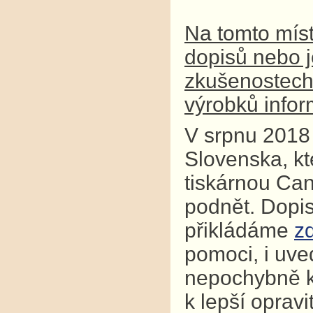
Na tomto míst
dopisů nebo j
zkušenostech j
výrobků infor
V srpnu 2018 
Slovenska, kt
tiskárnou Can
podnět. Dopi
přikládáme
z
pomoci, i uve
nepochybně k
k lepší opravi