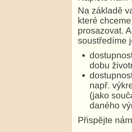
Na základě v
které chceme 
prosazovat. A
soustředíme j
dostupnost
dobu život
dostupnost
např. výkre
(jako souč
daného vý
Přispějte nám