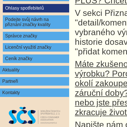
PLUS? Chcete
Ohlasy spotřebitelů
V sekci Přizn
Podejte svůj návrh na
"detail/komen
přiznání značky kvality
vybraného vý
Správce značky
historie dosa
Licenční využití značky
"přidat komen
Ceník značky
Máte zkušenos
Aktuality
výrobku? Por
okolí zakoupe
Partneři
záruční doby? 
Kontakty
nebo jste př
zkracuje živo
Napište nám 