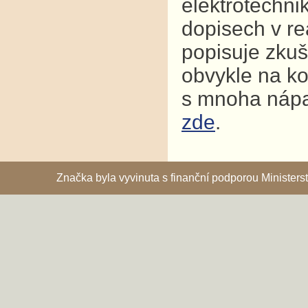
elektrotechni
dopisech v re
popisuje zkuš
obvykle na ko
s mnoha nápad
zde
.
Značka byla vyvinuta s finanční podporou Ministe