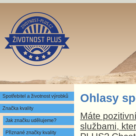
Ohlasy sp
Spotřebitel a životnost výrobků
Značka kvality
Máte pozitivn
Jak značku udělujeme?
službami, kte
Přiznané značky kvality