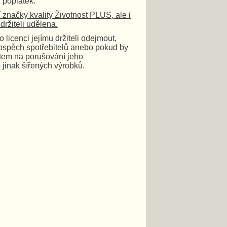
 poplatek.
 značky kvality Životnost PLUS, ale i
ržiteli udělena.
licenci jejímu držiteli odejmout,
rospěch spotřebitelů anebo pokud by
tem na porušování jeho
 jinak šířených výrobků.