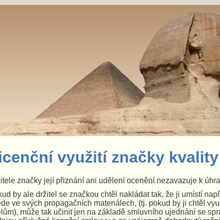
icenční využití značky kvality
itele značky její přiznání ani udělení ocenění nezavazuje k úh
ud by ale držitel se značkou chtěl nakládat tak, že ji umístí nap
de ve svých propagačních materiálech, (tj. pokud by ji chtěl v
lům), může tak učinit jen na základě smluvního ujednání se sp