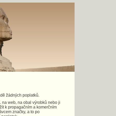
radě žádných poplatků.
ř. na web, na obal výrobků nebo ji
yužít k propagačním a komerčním
rávcem značky, a to po