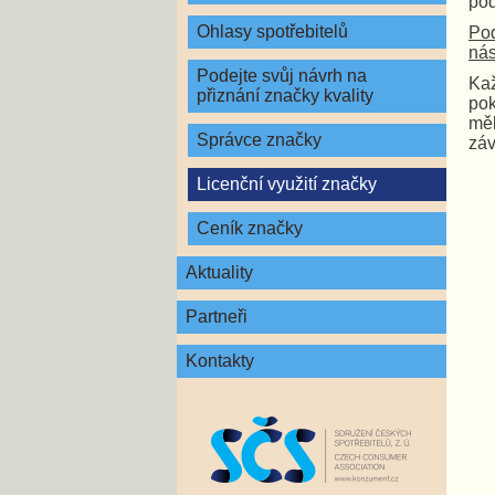
pod
Ohlasy spotřebitelů
Pod
nás
Podejte svůj návrh na
Kaž
přiznání značky kvality
pok
měl
Správce značky
záv
Licenční využití značky
Ceník značky
Aktuality
Partneři
Kontakty