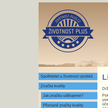
L
Spotřebitel a životnost výrobků
Značka kvality
Drž
Pok
Jak značku udělujeme?
uve
úče
Přiznané značky kvality