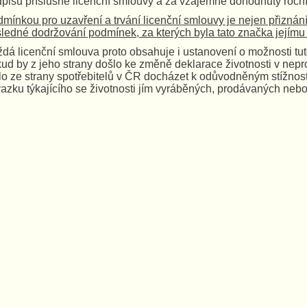
pisu příslušné licenční smlouvy a za vzájemně dohodnutý roční
mínkou pro uzavření a trvání licenční smlouvy je nejen přiznání
ledné dodržování podmínek, za kterých byla tato značka jejímu d
dá licenční smlouva proto obsahuje i ustanovení o možnosti tuto 
ud by z jeho strany došlo ke změně deklarace životnosti v nep
o ze strany spotřebitelů v ČR docházet k odůvodněným stížnos
azku týkajícího se životnosti jím vyráběných, prodávaných nebo