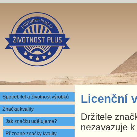
Licenční v
Spotřebitel a životnost výrobků
Značka kvality
Držitele značk
Jak značku udělujeme?
nezavazuje k
Přiznané značky kvality