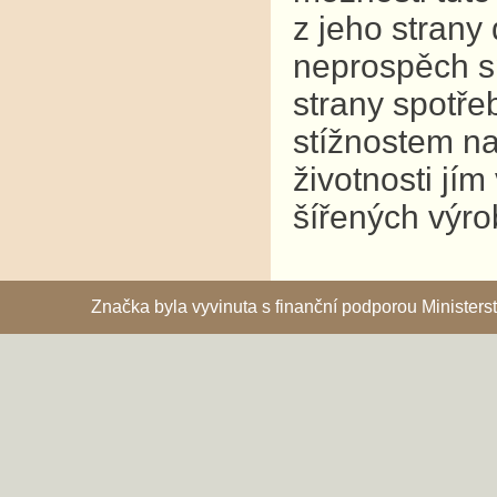
z jeho strany
neprospěch s
strany spotř
stížnostem na
životnosti jí
šířených výro
Značka byla vyvinuta s finanční podporou Ministe