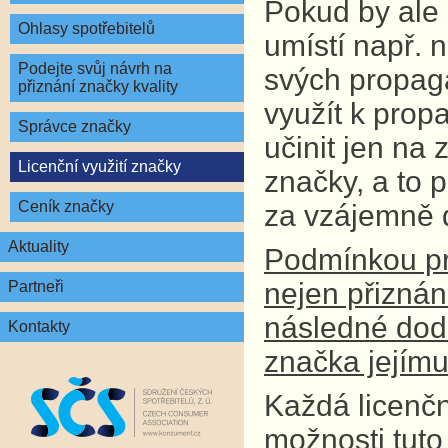
Pokud by ale d
Ohlasy spotřebitelů
umístí např. 
Podejte svůj návrh na
svých propagač
přiznání značky kvality
využít k pro
Správce značky
učinit jen na
Licenční využití značky
značky, a to 
Ceník značky
za vzájemně 
Aktuality
Podmínkou pro
nejen přiznán
Partneři
následné dodr
Kontakty
značka jejímu 
Každá licenčn
možnosti tuto 