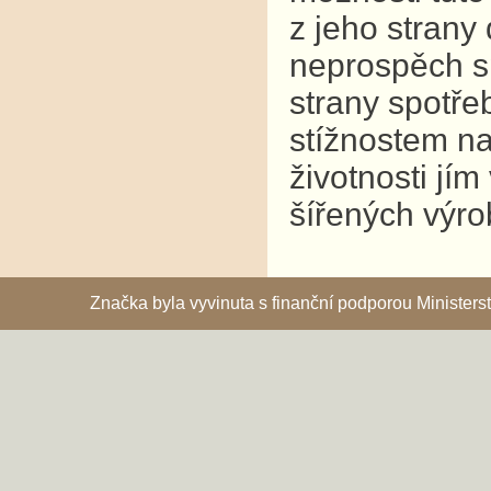
z jeho strany
neprospěch s
strany spotř
stížnostem na
životnosti jí
šířených výro
Značka byla vyvinuta s finanční podporou Ministe