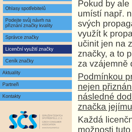
Pokud by ale d
Ohlasy spotřebitelů
umístí např. 
Podejte svůj návrh na
svých propagač
přiznání značky kvality
využít k pro
Správce značky
učinit jen na
Licenční využití značky
značky, a to 
Ceník značky
za vzájemně 
Aktuality
Podmínkou pro
nejen přiznán
Partneři
následné dodr
Kontakty
značka jejímu 
Každá licenčn
možnosti tuto 