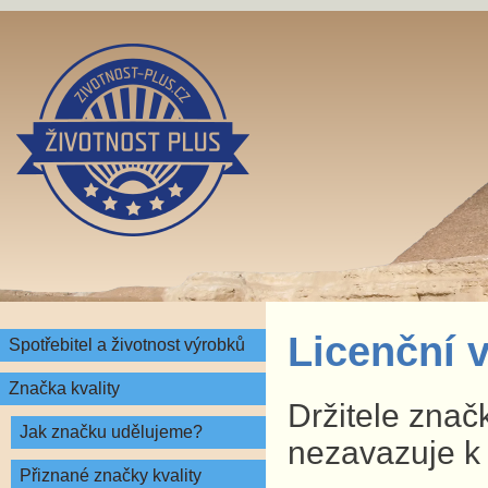
Licenční v
Spotřebitel a životnost výrobků
Značka kvality
Držitele značk
Jak značku udělujeme?
nezavazuje k
Přiznané značky kvality