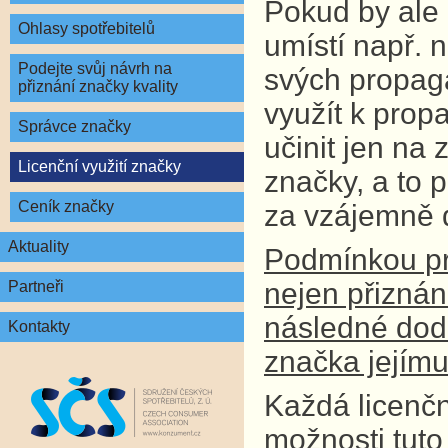
Pokud by ale d
Ohlasy spotřebitelů
umístí např. 
Podejte svůj návrh na
svých propagač
přiznání značky kvality
využít k pro
Správce značky
učinit jen na
Licenční využití značky
značky, a to 
Ceník značky
za vzájemně 
Aktuality
Podmínkou pro
nejen přiznán
Partneři
následné dodr
Kontakty
značka jejímu 
Každá licenčn
možnosti tuto 