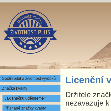
Licenční v
Spotřebitel a životnost výrobků
Značka kvality
Držitele značk
Jak značku udělujeme?
nezavazuje k
Přiznané značky kvality