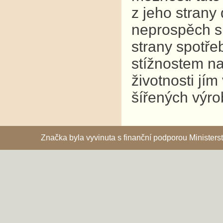
z jeho strany
neprospěch s
strany spotř
stížnostem na
životnosti jí
šířených výro
Značka byla vyvinuta s finanční podporou Ministe