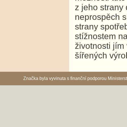
z jeho strany
neprospěch s
strany spotř
stížnostem na
životnosti jí
šířených výro
Značka byla vyvinuta s finanční podporou Ministe