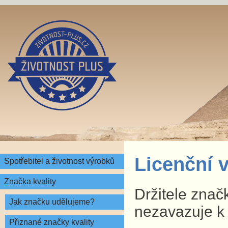
Licenční v
Spotřebitel a životnost výrobků
Značka kvality
Držitele značk
Jak značku udělujeme?
nezavazuje k
Přiznané značky kvality