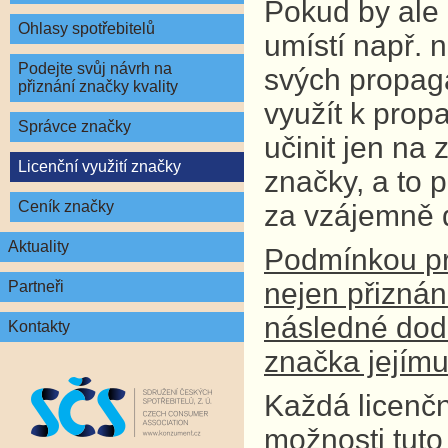
Pokud by ale d
Ohlasy spotřebitelů
umístí např. 
Podejte svůj návrh na
svých propagač
přiznání značky kvality
využít k pro
Správce značky
učinit jen na
Licenční využití značky
značky, a to 
Ceník značky
za vzájemně 
Aktuality
Podmínkou pro
nejen přiznán
Partneři
následné dodr
Kontakty
značka jejímu 
Každá licenčn
možnosti tuto 