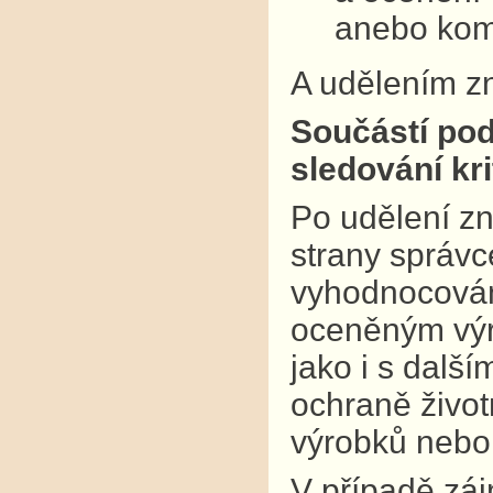
anebo kom
A udělením zn
Součástí pod
sledování krit
Po udělení zn
strany správce
vyhodnocování
oceněným výr
jako i s dalš
ochraně život
výrobků nebo
V případě záj