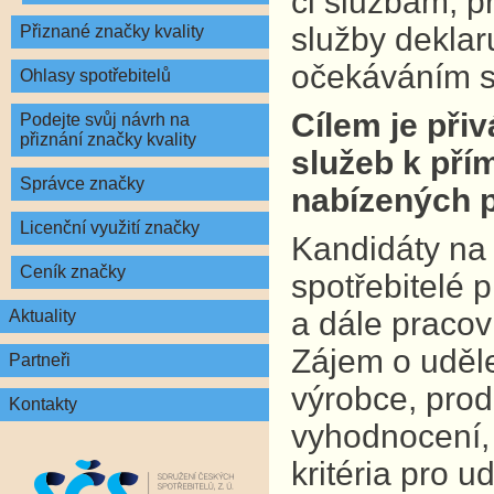
či službám, p
služby deklar
Přiznané značky kvality
očekáváním s
Ohlasy spotřebitelů
Cílem je při
Podejte svůj návrh na
přiznání značky kvality
služeb k pří
Správce značky
nabízených 
Licenční využití značky
Kandidáty na
Ceník značky
spotřebitelé 
a dále pracov
Aktuality
Zájem o uděl
Partneři
výrobce, prod
Kontakty
vyhodnocení, 
kritéria pro u