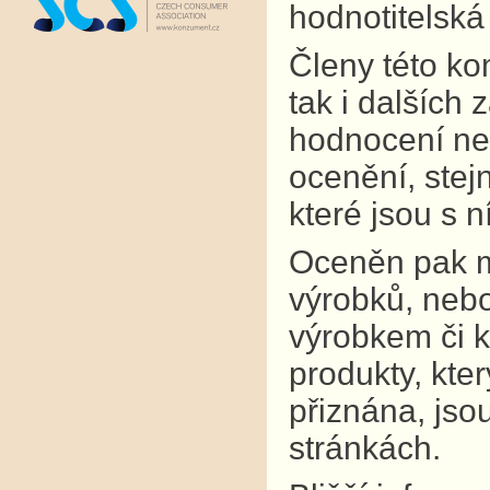
hodnotitelská
Členy této kom
tak i dalších
hodnocení neú
ocenění, stejn
které jsou s 
Oceněn pak mů
výrobků, nebo
výrobkem či k
produkty, kte
přiznána, jso
stránkách.