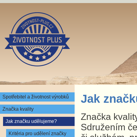
Jak značk
Spotřebitel a životnost výrobků
Značka kvality
Značka kvalit
Jak značku udělujeme?
Sdružením čes
Kritéria pro udělení značky