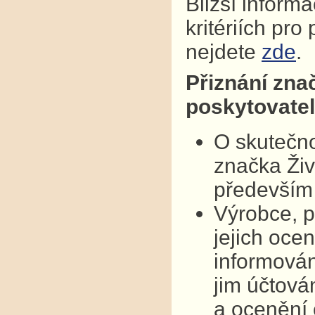
Bližší inform
kritériích pr
nejdete
zde
.
Přiznání zna
poskytovatel
O skutečno
značka Živ
především 
Výrobce, p
jejich oce
informován
jim účtová
a ocenění 