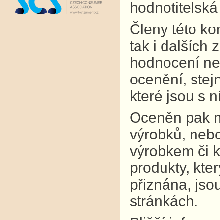
hodnotitelská
Členy této kom
tak i dalších
hodnocení neú
ocenění, stejn
které jsou s 
Oceněn pak mů
výrobků, nebo
výrobkem či k
produkty, kte
přiznána, jso
stránkách.