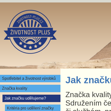
Jak značk
Spotřebitel a životnost výrobků
Značka kvality
Značka kvalit
Jak značku udělujeme?
Sdružením čes
Kritéria pro udělení značky