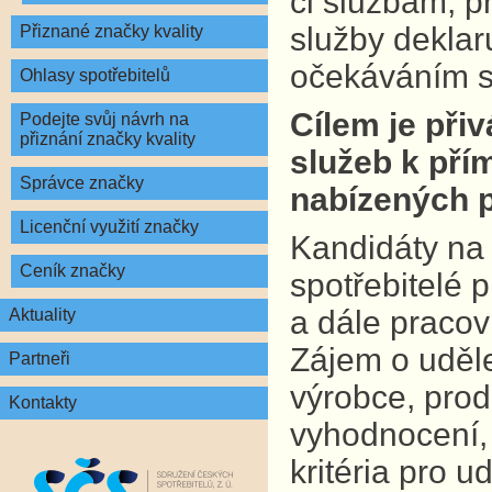
či službám, p
služby deklar
Přiznané značky kvality
očekáváním s
Ohlasy spotřebitelů
Cílem je při
Podejte svůj návrh na
přiznání značky kvality
služeb k pří
Správce značky
nabízených 
Licenční využití značky
Kandidáty na
Ceník značky
spotřebitelé 
a dále pracov
Aktuality
Zájem o uděl
Partneři
výrobce, prod
Kontakty
vyhodnocení, 
kritéria pro u