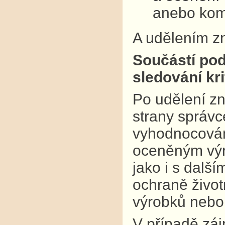
anebo kom
A udělením zn
Součástí pod
sledování krit
Po udělení zn
strany správce
vyhodnocování
oceněným výr
jako i s dalš
ochraně život
výrobků nebo
V případě záj