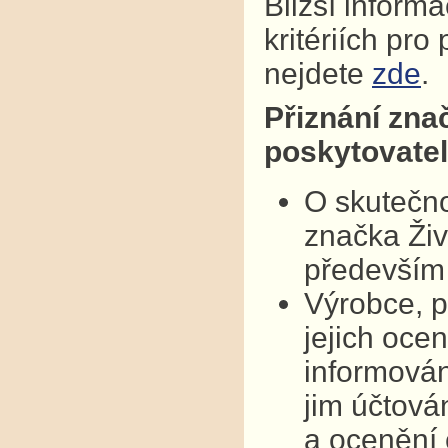
Bližší inform
kritériích pr
nejdete
zde
.
Přiznání zna
poskytovatel
O skutečno
značka Živ
především 
Výrobce, p
jejich oce
informován
jim účtová
a ocenění 