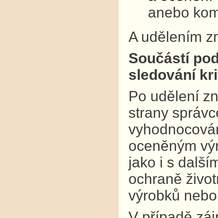
anebo kom
A udělením zn
Součástí pod
sledování krit
Po udělení zn
strany správce
vyhodnocování
oceněným výr
jako i s dalš
ochraně život
výrobků nebo
V případě záj