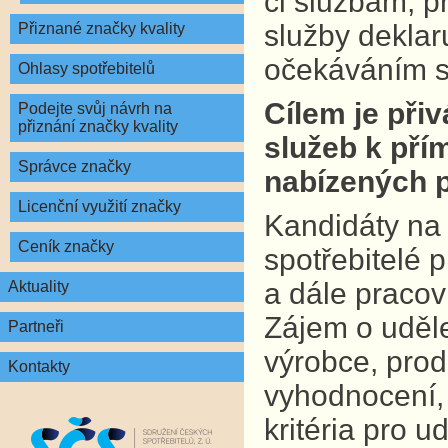
či službám, p
služby deklar
Přiznané značky kvality
očekáváním s
Ohlasy spotřebitelů
Cílem je při
Podejte svůj návrh na
přiznání značky kvality
služeb k pří
Správce značky
nabízených 
Licenční využití značky
Kandidáty na
Ceník značky
spotřebitelé 
a dále pracov
Aktuality
Zájem o uděl
Partneři
výrobce, prod
Kontakty
vyhodnocení, 
kritéria pro u