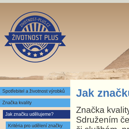
Jak značk
Spotřebitel a životnost výrobků
Značka kvality
Značka kvalit
Jak značku udělujeme?
Sdružením čes
Kritéria pro udělení značky