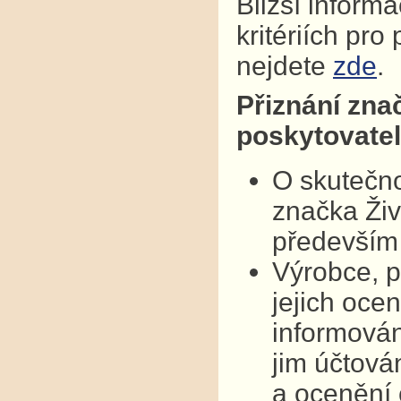
Bližší inform
kritériích pr
nejdete
zde
.
Přiznání zna
poskytovatel
O skutečno
značka Živ
především 
Výrobce, p
jejich oce
informován
jim účtová
a ocenění 