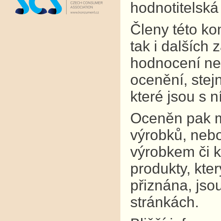
hodnotitelská
Členy této kom
tak i dalších
hodnocení neú
ocenění, stejn
které jsou s 
Oceněn pak mů
výrobků, nebo
výrobkem či k
produkty, kte
přiznána, jso
stránkách.