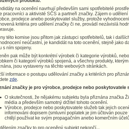
bízených produktů.
didáty na ocenění navrhují především sami spotřebitelé prostř
e pracovníci a aktivisté SČS a partneři značky. Zájem o udělen
obce, prodejce anebo poskytovatel služby, protože vyhodnocení
novená kritéria pro udělení značky či ne, provádí nezávislá hodn
pravuje.
ny této komise jsou přitom jak zástupci spotřebitelů, tak i další
hodnocení neúčastní, je kandidát na toto ocenění, stejně jako da
u s ním spojeny.
něn pak může být konkrétní výrobek či kategorie výrobků, nebo
obkem či kategorií výrobků spojená, a všechny produkty, kterým
znána, jsou vystaveny na těchto webových stránkách.
žší informace o postupu udělování značky a kritériích pro přizn
jdete
zde
.
znání značky je pro výrobce, prodejce nebo poskytovatele 
O skutečnosti, že nějakému subjektu byla přiznána značka Ž
média a především samotný držitel tohoto ocenění.
Výrobce, prodejce nebo poskytovatele služeb tak jejich oceně
informováni dopisem (smluvní poplatek je jim účtován pouze 
chtějí používat ke svým propagačním anebo komerčním účel
dělením značky to pro oceněný subjekt nekončí...