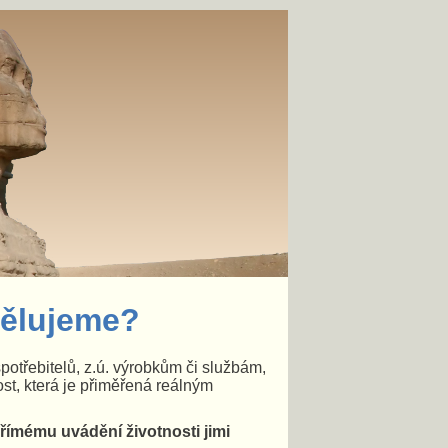
dělujeme?
otřebitelů, z.ú. výrobkům či službám,
ost, která je přiměřená reálným
přímému uvádění životnosti jimi