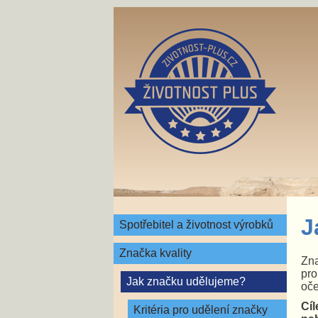
J
Spotřebitel a životnost výrobků
Značka kvality
Zna
pro
Jak značku udělujeme?
oče
Cíl
Kritéria pro udělení značky