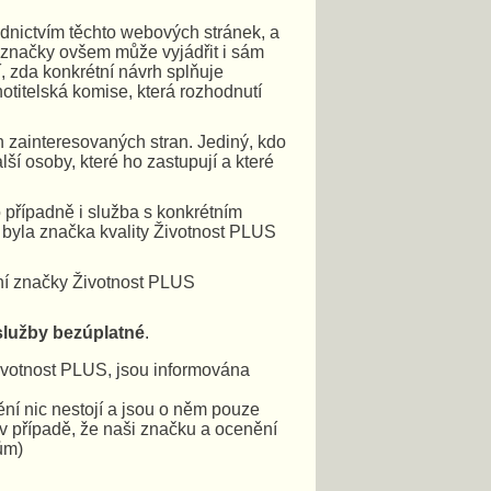
ednictvím těchto webových stránek, a
í značky ovšem může vyjádřit i sám
, zda konkrétní návrh splňuje
otitelská komise, která rozhodnutí
ch zainteresovaných stran. Jediný, kdo
lší osoby, které ho zastupují a které
 případně i služba s konkrétním
 byla značka kvality Životnost PLUS
ání značky Životnost PLUS
služby bezúplatné
.
ivotnost PLUS, jsou informována
ní nic nestojí a jsou o něm pouze
v případě, že naši značku a ocenění
ům)