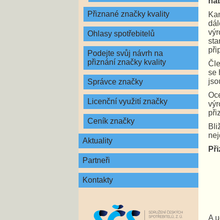
na
Přiznané značky kvality
Kan
dál
výr
Ohlasy spotřebitelů
sta
při
Podejte svůj návrh na
přiznání značky kvality
Čle
se 
jso
Správce značky
Oce
Licenční využití značky
výr
při
Ceník značky
Bli
ne
Aktuality
Při
Partneři
Kontakty
A u