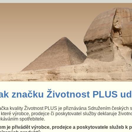
ak značku Životnost PLUS u
čka kvality Životnost PLUS je přiznávána Sdružením českých sp
 které výrobce, prodejce či poskytovatel služby deklaruje životn
káváním spotřebitele.
em je přivádět výrobce, prodejce a poskytovatele služeb k 