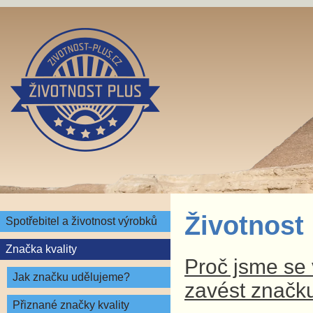
Životnost
Spotřebitel a životnost výrobků
Značka kvality
Proč jsme se v
Jak značku udělujeme?
zavést značku
Přiznané značky kvality