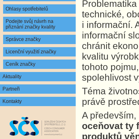
Problematika 
Ohlasy spotřebitelů
technické, ob
Podejte svůj návrh na
i informační.
přiznání značky kvality
informační sl
Správce značky
chránit ekono
Licenční využití značky
kvalitu výrobk
Ceník značky
tohoto pojmu,
spolehlivost 
Aktuality
Téma životnost
Partneři
právě prostře
Kontakty
A především,
oceňovat ty f
produktů věn