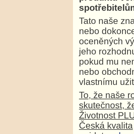
spotřebitel
Tato naše zna
nebo dokonce
oceněných výr
jeho rozhodnu
pokud mu není
nebo obchodní
vlastnímu užit
To, že naše r
skutečnost, ž
Životnost PL
Česká kvalita