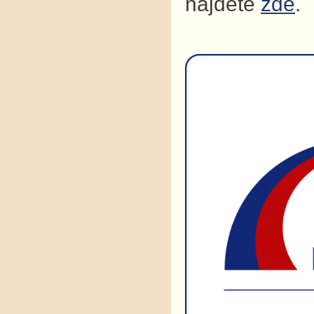
najdete
zde
.