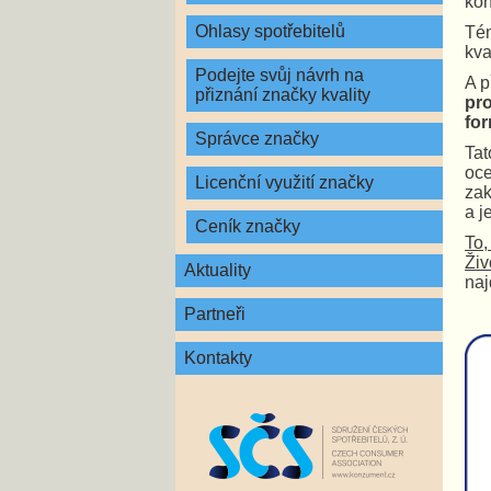
kon
Ohlasy spotřebitelů
Tém
kva
Podejte svůj návrh na
A p
přiznání značky kvality
pro
fo
Správce značky
Tat
oce
Licenční využití značky
zak
a j
Ceník značky
To,
Živ
Aktuality
na
Partneři
Kontakty