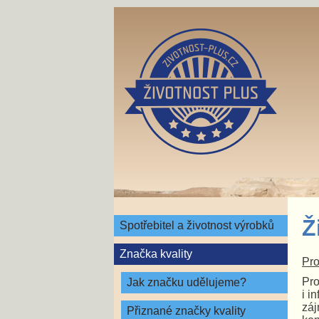
Ž
Spotřebitel a životnost výrobků
Značka kvality
Pro
Pro
Jak značku udělujeme?
i i
záj
Přiznané značky kvality