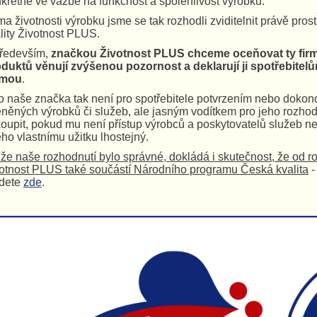
krétně ve vazbě na funkčnost a spolehlivost výrobků.
a životnosti výrobku jsme se tak rozhodli zviditelnit právě pros
lity Životnost PLUS.
ředevším,
značkou Životnost PLUS chceme oceňovat ty firmy
duktů věnují zvýšenou pozornost a deklarují ji spotřebite
rmou
.
o naše značka tak není pro spotřebitele potvrzením nebo dokon
něných výrobků či služeb, ale jasným vodítkem pro jeho rozhodn
oupit, pokud mu není přístup výrobců a poskytovatelů služeb n
eho vlastnímu užitku lhostejný.
 že naše rozhodnutí bylo správné, dokládá i skutečnost, že od r
otnost PLUS také součástí Národního programu Česká kvalita
-
jdete
zde
.