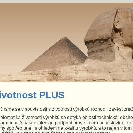
ivotnost PLUS
č jsme se v souvislosti s životností výrobků rozhodli zavést zna
blematika životnosti výrobků se dotýká oblasti technické, obcho
nformační. A naším cílem je podpořit právě informační složku, 
my spotřebitele i s ohledem na kvalitu výrobků, a to
nejen v tom 