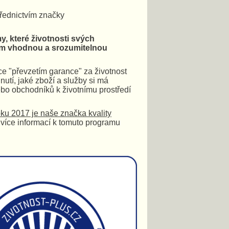
třednictvím značky
, které životnosti svých
lům vhodnou a srozumitelnou
ce "převzetím garance" za životnost
utí, jaké zboží a služby si má
ebo obchodníků k životnímu prostředí
oku 2017 je naše značka kvality
 více informací k tomuto programu