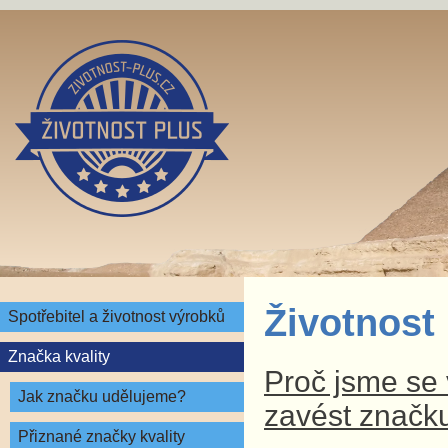
Životnost
Spotřebitel a životnost výrobků
Značka kvality
Proč jsme se v
Jak značku udělujeme?
zavést značku
Přiznané značky kvality