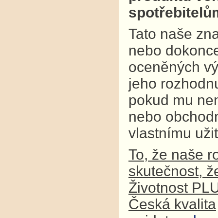
spotřebitel
Tato naše zna
nebo dokonce
oceněných výr
jeho rozhodnu
pokud mu není
nebo obchodní
vlastnímu užit
To, že naše r
skutečnost, ž
Životnost PL
Česká kvalita