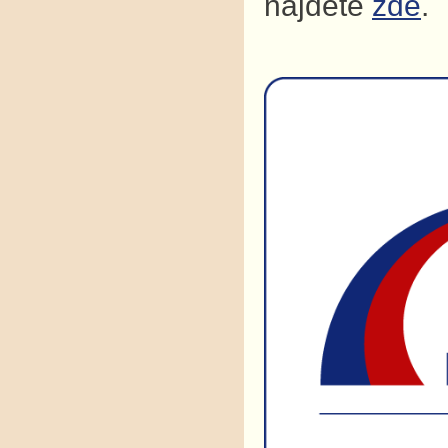
najdete
zde
.