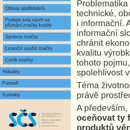
Problematika 
Ohlasy spotřebitelů
technické, ob
Podejte svůj návrh na
i informační.
přiznání značky kvality
informační sl
Správce značky
chránit ekono
Licenční využití značky
kvalitu výrobk
Ceník značky
tohoto pojmu,
spolehlivost 
Aktuality
Téma životnost
Partneři
právě prostře
Kontakty
A především,
oceňovat ty f
produktů věn