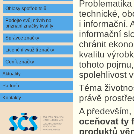
Problematika 
Ohlasy spotřebitelů
technické, ob
Podejte svůj návrh na
i informační.
přiznání značky kvality
informační sl
Správce značky
chránit ekono
Licenční využití značky
kvalitu výrobk
Ceník značky
tohoto pojmu,
spolehlivost 
Aktuality
Téma životnost
Partneři
právě prostře
Kontakty
A především,
oceňovat ty f
produktů věn