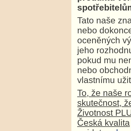
spotřebitel
Tato naše zna
nebo dokonce
oceněných výr
jeho rozhodnu
pokud mu není
nebo obchodní
vlastnímu užit
To, že naše r
skutečnost, ž
Životnost PL
Česká kvalita