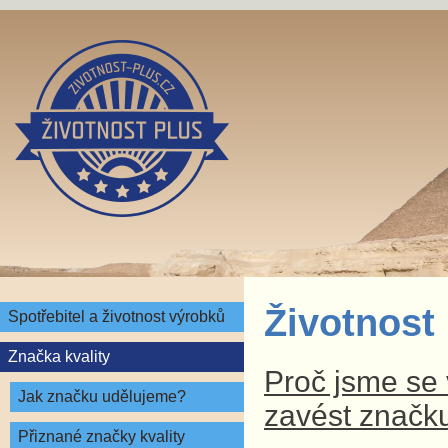
Životnost
Spotřebitel a životnost výrobků
Značka kvality
Proč jsme se v
Jak značku udělujeme?
zavést značku
Přiznané značky kvality