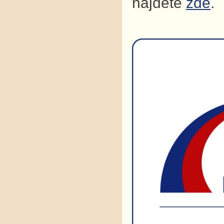
najdete
zde
.