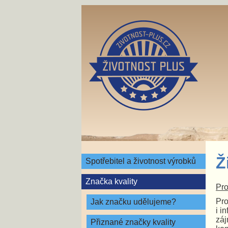
Ž
Spotřebitel a životnost výrobků
Značka kvality
Pro
Pro
Jak značku udělujeme?
i i
záj
Přiznané značky kvality