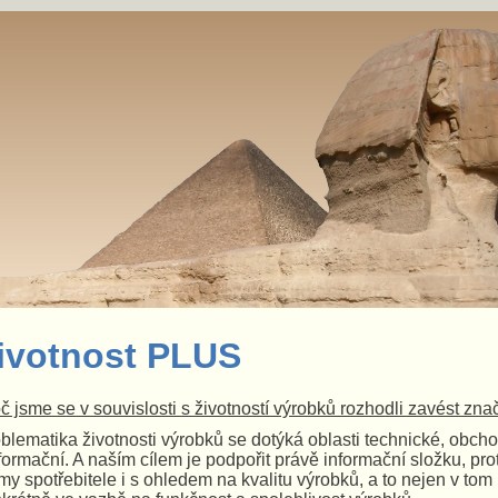
ivotnost PLUS
č jsme se v souvislosti s životností výrobků rozhodli zavést zna
blematika životnosti výrobků se dotýká oblasti technické, obcho
nformační. A naším cílem je podpořit právě informační složku, 
my spotřebitele i s ohledem na kvalitu výrobků, a to
nejen v tom 