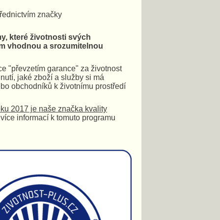
třednictvím značky
, které životnosti svých
lům vhodnou a srozumitelnou
ce "převzetím garance" za životnost
utí, jaké zboží a služby si má
ebo obchodníků k životnímu prostředí
oku 2017 je naše značka kvality
 více informací k tomuto programu