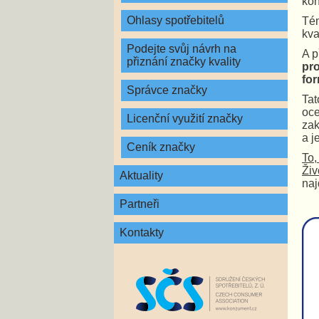
kon
Ohlasy spotřebitelů
Tém
kva
Podejte svůj návrh na
A p
přiznání značky kvality
pro
fo
Správce značky
Tat
oce
Licenční využití značky
zak
a j
Ceník značky
To,
Živ
Aktuality
na
Partneři
Kontakty