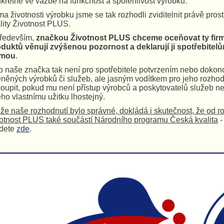
krétně ve vazbě na funkčnost a spolehlivost výrobků.
a životnosti výrobku jsme se tak rozhodli zviditelnit právě pros
lity Životnost PLUS.
ředevším,
značkou Životnost PLUS chceme oceňovat ty firmy
duktů věnují zvýšenou pozornost a deklarují ji spotřebite
rmou
.
o naše značka tak není pro spotřebitele potvrzením nebo dokon
něných výrobků či služeb, ale jasným vodítkem pro jeho rozhodn
oupit, pokud mu není přístup výrobců a poskytovatelů služeb n
eho vlastnímu užitku lhostejný.
 že naše rozhodnutí bylo správné, dokládá i skutečnost, že od r
otnost PLUS také součástí Národního programu Česká kvalita
-
jdete
zde
.