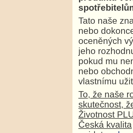
spotřebitel
Tato naše zna
nebo dokonce
oceněných výr
jeho rozhodnu
pokud mu není
nebo obchodní
vlastnímu užit
To, že naše r
skutečnost, ž
Životnost PL
Česká kvalita