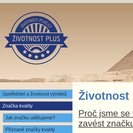
Životnost
Spotřebitel a životnost výrobků
Značka kvality
Proč jsme se v
Jak značku udělujeme?
zavést značku
Přiznané značky kvality