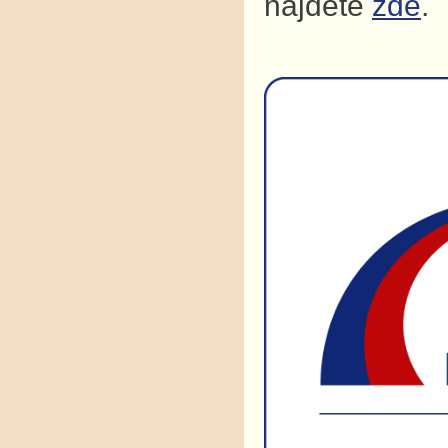
najdete
zde
.