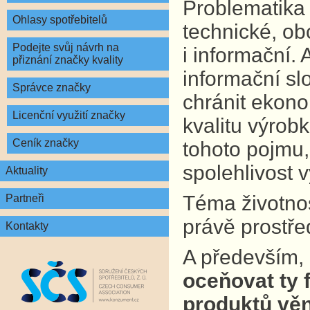
Problematika 
Ohlasy spotřebitelů
technické, ob
Podejte svůj návrh na
i informační.
přiznání značky kvality
informační sl
Správce značky
chránit ekono
Licenční využití značky
kvalitu výrobk
Ceník značky
tohoto pojmu,
spolehlivost 
Aktuality
Téma životnost
Partneři
právě prostře
Kontakty
A především,
oceňovat ty f
produktů věn