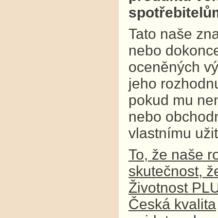
spotřebitel
Tato naše zna
nebo dokonce
oceněných výr
jeho rozhodnu
pokud mu není
nebo obchodní
vlastnímu užit
To, že naše r
skutečnost, ž
Životnost PL
Česká kvalita