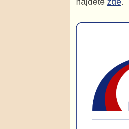
najdete
zde
.