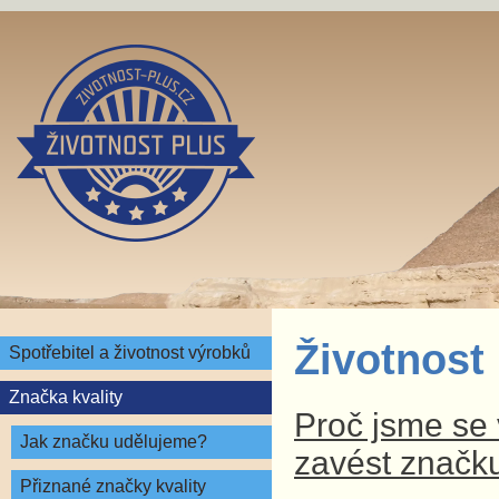
Životnost
Spotřebitel a životnost výrobků
Značka kvality
Proč jsme se v
Jak značku udělujeme?
zavést značku
Přiznané značky kvality