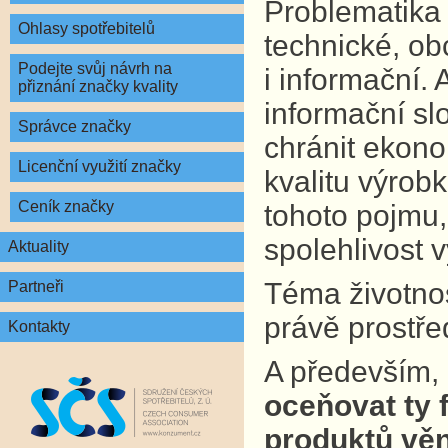
Problematika 
Ohlasy spotřebitelů
technické, ob
Podejte svůj návrh na
i informační.
přiznání značky kvality
informační sl
Správce značky
chránit ekono
Licenční využití značky
kvalitu výrobk
Ceník značky
tohoto pojmu,
spolehlivost 
Aktuality
Téma životnost
Partneři
právě prostře
Kontakty
A především,
oceňovat ty f
produktů věn