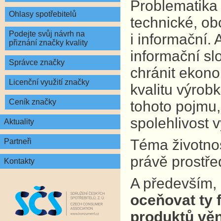
Problematika 
Ohlasy spotřebitelů
technické, ob
Podejte svůj návrh na
i informační.
přiznání značky kvality
informační sl
Správce značky
chránit ekono
Licenční využití značky
kvalitu výrobk
Ceník značky
tohoto pojmu,
spolehlivost 
Aktuality
Téma životnost
Partneři
právě prostře
Kontakty
A především,
oceňovat ty f
produktů věn