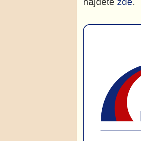
najdete
zde
.