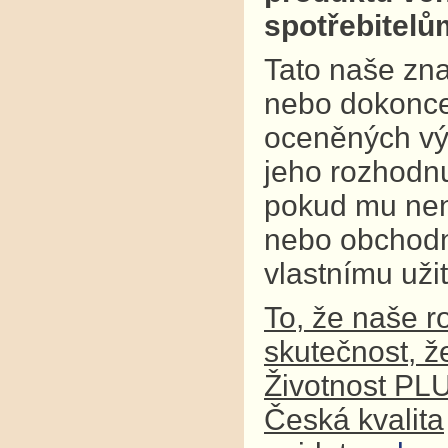
spotřebitel
Tato naše zna
nebo dokonce
oceněných výr
jeho rozhodnu
pokud mu není
nebo obchodní
vlastnímu užit
To, že naše r
skutečnost, ž
Životnost PL
Česká kvalita