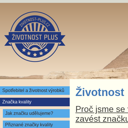
Životnost
Spotřebitel a životnost výrobků
Značka kvality
Proč jsme se v
Jak značku udělujeme?
zavést značku
Přiznané značky kvality